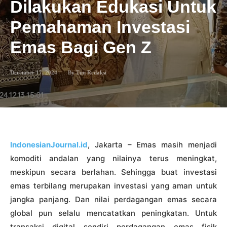
Dilakukan Edukasi Untuk
Pemahaman Investasi
Emas Bagi Gen Z
December 17, 2024
By
Tim Redaksi
IndonesianJournal.id
, Jakarta – Emas masih menjadi
komoditi andalan yang nilainya terus meningkat,
meskipun secara berlahan. Sehingga buat investasi
emas terbilang merupakan investasi yang aman untuk
jangka panjang. Dan nilai perdagangan emas secara
global pun selalu mencatatkan peningkatan. Untuk
transaksi digital sendiri perdagangan emas fisik