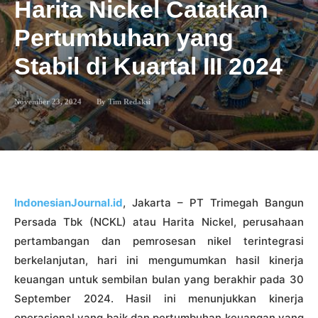
Harita Nickel Catatkan
Pertumbuhan yang
Stabil di Kuartal III 2024
November 23, 2024
By
Tim Redaksi
IndonesianJournal.id
, Jakarta – PT Trimegah Bangun
Persada Tbk (NCKL) atau Harita Nickel, perusahaan
pertambangan dan pemrosesan nikel terintegrasi
berkelanjutan, hari ini mengumumkan hasil kinerja
keuangan untuk sembilan bulan yang berakhir pada 30
September 2024. Hasil ini menunjukkan kinerja
operasional yang baik dan pertumbuhan keuangan yang