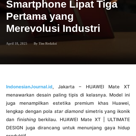
Smartphone Lipat Tiga
Pertama yang
Merevolusi Industri
April 18, 2025
By
Tim Redaksi
IndonesianJournal.id
, Jakarta – HUAWEI Mate XT
menawarkan desain paling tipis di kelasnya. Model ini
juga menampilkan estetika premium khas Huawei,
lengkap dengan pola
star diamond
simetris yang ikonik
dan
finishing
berkilau. HUAWEI Mate XT | ULTIMATE
DESIGN juga dirancang untuk menunjang gaya hidup
produktif.