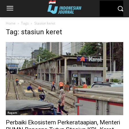
Home
Tags
Stasiun keret
Tag: stasiun keret
Ragam
Perbaiki Ekosistem Perkerataapian, Menteri