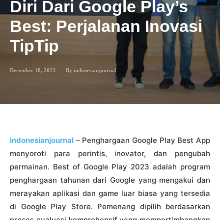
Diri Dari Google Play’s
Best: Perjalanan Inovasi
TipTip
December 18, 2023
By
indonesianjournal
indonesianjournal
– Penghargaan Google Play Best App
menyoroti para perintis, inovator, dan pengubah
permainan. Best of Google Play 2023 adalah program
penghargaan tahunan dari Google yang mengakui dan
merayakan aplikasi dan game luar biasa yang tersedia
di Google Play Store. Pemenang dipilih berdasarkan
proses evaluasi komprehensif yang mempertimbangkan