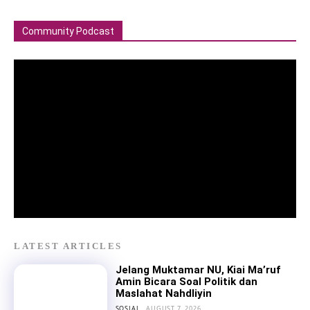
Community Podcast
LATEST ARTICLES
Jelang Muktamar NU, Kiai Ma’ruf
Amin Bicara Soal Politik dan
Maslahat Nahdliyin
SOSIAL
AUGUST 7, 2026