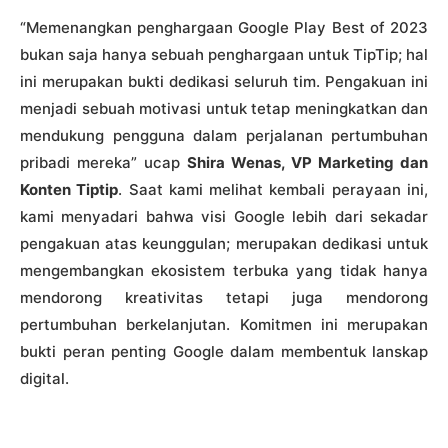
“Memenangkan penghargaan Google Play Best of 2023
bukan saja hanya sebuah penghargaan untuk TipTip; hal
ini merupakan bukti dedikasi seluruh tim. Pengakuan ini
menjadi sebuah motivasi untuk tetap meningkatkan dan
mendukung pengguna dalam perjalanan pertumbuhan
pribadi mereka” ucap
Shira Wenas, VP Marketing dan
Konten Tiptip
. Saat kami melihat kembali perayaan ini,
kami menyadari bahwa visi Google lebih dari sekadar
pengakuan atas keunggulan; merupakan dedikasi untuk
mengembangkan ekosistem terbuka yang tidak hanya
mendorong kreativitas tetapi juga mendorong
pertumbuhan berkelanjutan. Komitmen ini merupakan
bukti peran penting Google dalam membentuk lanskap
digital.