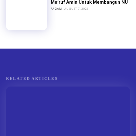
Ma’ruf Amin Untuk Membangun NU
RAGAM
AUGUST 7, 2026
RELATED ARTICLES