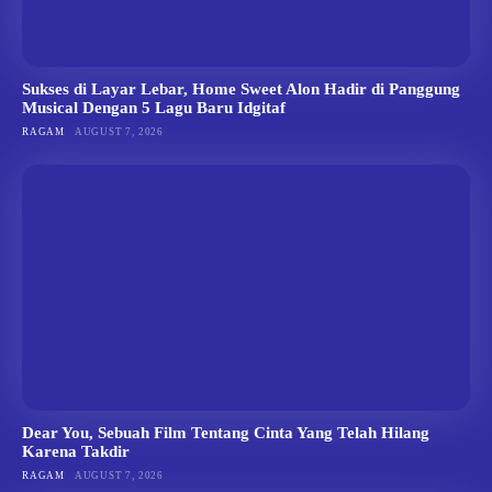
Sukses di Layar Lebar, Home Sweet Alon Hadir di Panggung
Musical Dengan 5 Lagu Baru Idgitaf
RAGAM
AUGUST 7, 2026
Dear You, Sebuah Film Tentang Cinta Yang Telah Hilang
Karena Takdir
RAGAM
AUGUST 7, 2026