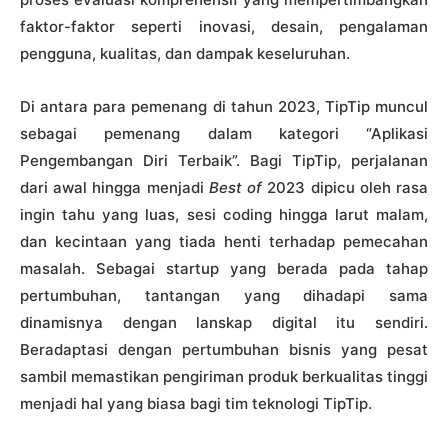
faktor-faktor seperti inovasi, desain, pengalaman
pengguna, kualitas, dan dampak keseluruhan.
Di antara para pemenang di tahun 2023, TipTip muncul
sebagai pemenang dalam kategori “Aplikasi
Pengembangan Diri Terbaik”. Bagi TipTip, perjalanan
dari awal hingga menjadi
Best of
2023 dipicu oleh rasa
ingin tahu yang luas, sesi coding hingga larut malam,
dan kecintaan yang tiada henti terhadap pemecahan
masalah. Sebagai startup yang berada pada tahap
pertumbuhan, tantangan yang dihadapi sama
dinamisnya dengan lanskap digital itu sendiri.
Beradaptasi dengan pertumbuhan bisnis yang pesat
sambil memastikan pengiriman produk berkualitas tinggi
menjadi hal yang biasa bagi tim teknologi TipTip.