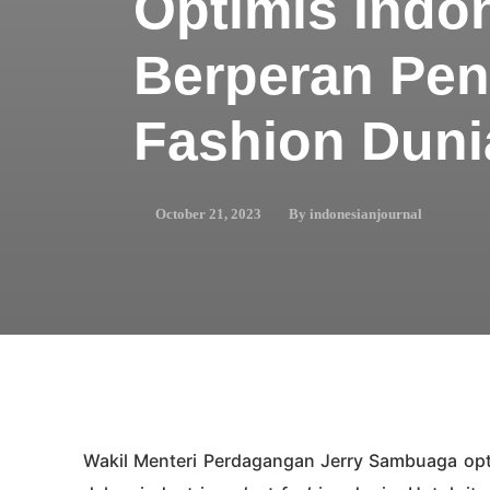
Optimis Indo
Berperan Pent
Fashion Duni
By
indonesianjournal
October 21, 2023
Wakil Menteri Perdagangan Jerry Sambuaga opti