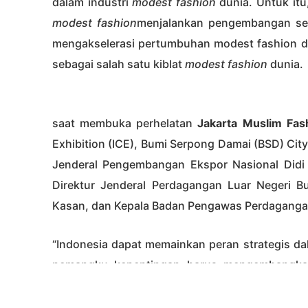
dalam industri
modest fashion
dunia. Untuk it
modest fashion
menjalankan pengembangan sesu
mengakselerasi pertumbuhan modest fashion dal
sebagai salah satu kiblat
modest fashion
dunia.
saat membuka perhelatan
Jakarta Muslim Fa
Exhibition (ICE), Bumi Serpong Damai (BSD) City
Jenderal Pengembangan Ekspor Nasional Didi 
Direktur Jenderal Perdagangan Luar Negeri B
Kasan, dan Kepala Badan Pengawas Perdagangan
“Indonesia dapat memainkan peran strategis da
pemangku kepentingan harus mengembangk
fungsinya. Hal ini agar mengakselerasi visi Indo
pada 2024. Artinya, setiap pihak diharapkan so