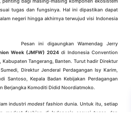
u, penting bagi masing-masing komponen ekosistem
ai tugas dan fungsinya. Hal ini dipastikan dapat
am negeri hingga akhirnya terwujud visi Indonesia
Pesan ini digaungkan Wamendag Jerry
shion Week (JMFW) 2024
di Indonesia Convention
, Kabupaten Tangerang, Banten. Turut hadir Direktur
Sumedi, Direktur Jenderal Perdagangan Isy Karim,
udi Santoso, Kepala Badan Kebijakan Perdagangan
 Berjangka Komoditi Didid Noordiatmoko.
lam industri
modest fashion
dunia. Untuk itu, setiap
an
modest fashion
di Indonesia sesuai tugas dan
nesia menjadi salah satu kiblat
modest fashion
dunia
lid dan terus menjalin kolaborasi,” tegas Wamendag