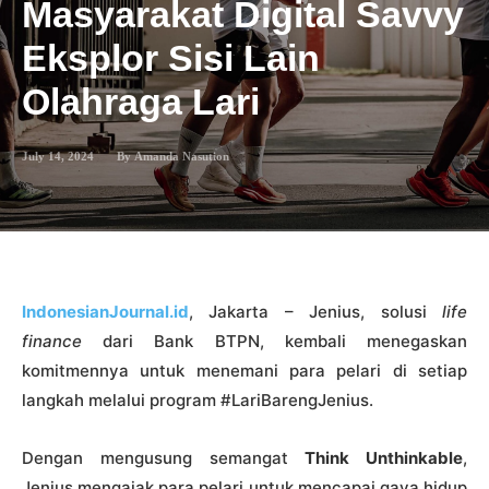
Masyarakat Digital Savvy
Eksplor Sisi Lain
Olahraga Lari
July 14, 2024
By
Amanda Nasution
IndonesianJournal.id
, Jakarta – Jenius, solusi
life
finance
dari Bank BTPN, kembali menegaskan
komitmennya untuk menemani para pelari di setiap
langkah melalui program #LariBarengJenius.
Dengan mengusung semangat
Think Unthinkable
,
Jenius mengajak para pelari untuk mencapai gaya hidup