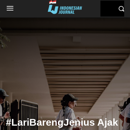
#LariBarengJenius Ajak