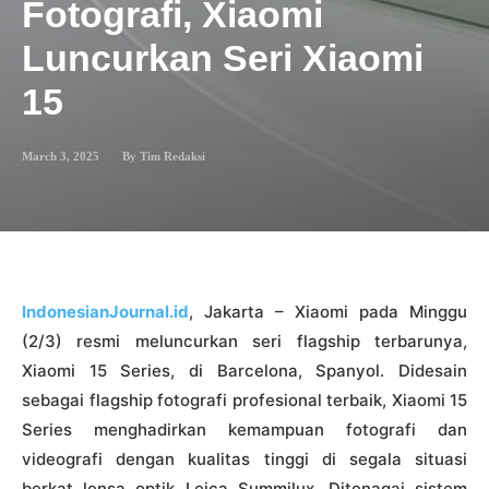
Fotografi, Xiaomi
Luncurkan Seri Xiaomi
15
March 3, 2025
By
Tim Redaksi
IndonesianJournal.id
, Jakarta – Xiaomi pada Minggu
(2/3) resmi meluncurkan seri flagship terbarunya,
Xiaomi 15 Series, di Barcelona, Spanyol. Didesain
sebagai flagship fotografi profesional terbaik, Xiaomi 15
Series menghadirkan kemampuan fotografi dan
videografi dengan kualitas tinggi di segala situasi
berkat lensa optik Leica Summilux. Ditenagai sistem