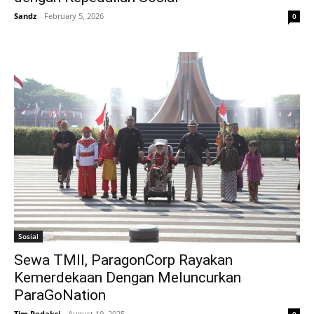
Sandz
-
February 5, 2026
0
Sosial
Sewa TMII, ParagonCorp Rayakan
Kemerdekaan Dengan Meluncurkan
ParaGoNation
Tim Redaksi
-
August 19, 2025
0