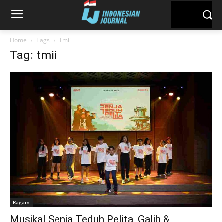
Home
Tags
Tmii
Tag: tmii
Ragam
Musikal Senja Teduh Pelita, Galih &