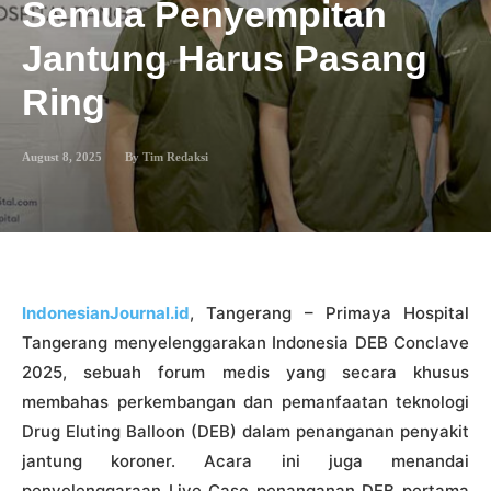
Semua Penyempitan
Jantung Harus Pasang
Ring
August 8, 2025
By
Tim Redaksi
IndonesianJournal.id
, Tangerang – Primaya Hospital
Tangerang menyelenggarakan Indonesia DEB Conclave
2025, sebuah forum medis yang secara khusus
membahas perkembangan dan pemanfaatan teknologi
Drug Eluting Balloon (DEB) dalam penanganan penyakit
jantung koroner. Acara ini juga menandai
penyelenggaraan Live Case penanganan DEB pertama