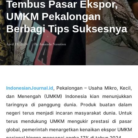
Tembus Pasar Ekspor,
UMKM Pekalongan
Berbagi Tips Suksesnya
April 19, 2024
By
Amanda Nasution
IndonesianJournal.id
, Pekalongan – Usaha Mikro, Kecil,
dan Menengah (UMKM) Indonesia kian menunjukkan
taringnya di panggung dunia. Produk buatan dalam
negeri terus menjadi incaran masyarakat dunia. Untuk
terus mendukung UMKM mengukir prestasi di pasar
global, pemerintah menargetkan kenaikan ekspor UMKM
nasional hingga mencapai angka 17% di tahun 2024.