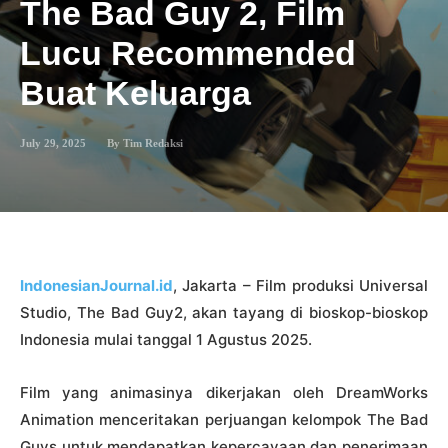
The Bad Guy 2, Film
Lucu Recommended
Buat Keluarga
July 29, 2025
By
Tim Redaksi
IndonesianJournal.id
, Jakarta – Film produksi Universal
Studio, The Bad Guy2, akan tayang di bioskop-bioskop
Indonesia mulai tanggal 1 Agustus 2025.
Film yang animasinya dikerjakan oleh DreamWorks
Animation menceritakan perjuangan kelompok The Bad
Guys untuk mendapatkan kepercayaan dan penerimaan