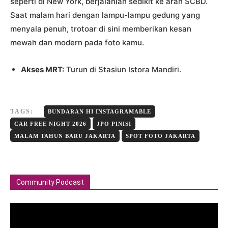
seperti di New York, berjalanlah sedikit ke arah SCBD.
Saat malam hari dengan lampu-lampu gedung yang
menyala penuh, trotoar di sini memberikan kesan
mewah dan modern pada foto kamu.
Akses MRT:
Turun di Stasiun Istora Mandiri.
TAGS:
BUNDARAN HI INSTAGRAMABLE
CAR FREE NIGHT 2026
JPO PINISI
MALAM TAHUN BARU JAKARTA
SPOT FOTO JAKARTA
Community Podcast