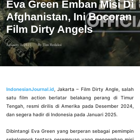
Eva Green Emban Misi Di
Afghanistan, Ini Bocoran
Film Dirty Angels
January 3, 2025
By
Tim Redaksi
IndonesianJournal.id
, Jakarta – Film Dirty Angle, salah
satu film action berlatar belakang perang di Timur
Tengah, resmi dirilis di Amerika pada Desember 2024,
dan segera hadir di Indonesia pada Januari 2025.
Dibintangi Eva Green yang berperan sebagai pemimpin
sekelompok tentara perempuan yang mengemban misi