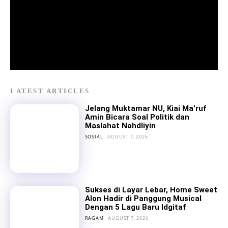
LATEST ARTICLES
Jelang Muktamar NU, Kiai Ma’ruf
Amin Bicara Soal Politik dan
Maslahat Nahdliyin
SOSIAL
AUGUST 7, 2026
Sukses di Layar Lebar, Home Sweet
Alon Hadir di Panggung Musical
Dengan 5 Lagu Baru Idgitaf
RAGAM
AUGUST 7, 2026