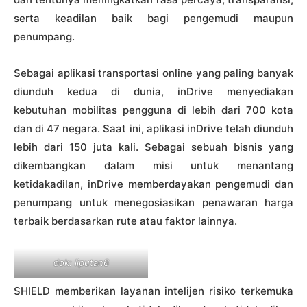
serta keadilan baik bagi pengemudi maupun
penumpang.
Sebagai aplikasi transportasi online yang paling banyak
diunduh kedua di dunia, inDrive menyediakan
kebutuhan mobilitas pengguna di lebih dari 700 kota
dan di 47 negara. Saat ini, aplikasi inDrive telah diunduh
lebih dari 150 juta kali. Sebagai sebuah bisnis yang
dikembangkan dalam misi untuk menantang
ketidakadilan, inDrive memberdayakan pengemudi dan
penumpang untuk menegosiasikan penawaran harga
terbaik berdasarkan rute atau faktor lainnya.
dok: liputan6
SHIELD memberikan layanan intelijen risiko terkemuka