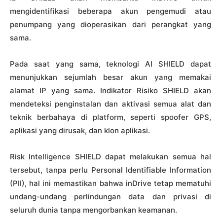
mengidentifikasi beberapa akun pengemudi atau
penumpang yang dioperasikan dari perangkat yang
sama.
Pada saat yang sama, teknologi AI SHIELD dapat
menunjukkan sejumlah besar akun yang memakai
alamat IP yang sama. Indikator Risiko SHIELD akan
mendeteksi penginstalan dan aktivasi semua alat dan
teknik berbahaya di platform, seperti spoofer GPS,
aplikasi yang dirusak, dan klon aplikasi.
Risk Intelligence SHIELD dapat melakukan semua hal
tersebut, tanpa perlu Personal Identifiable Information
(PII), hal ini memastikan bahwa inDrive tetap mematuhi
undang-undang perlindungan data dan privasi di
seluruh dunia tanpa mengorbankan keamanan.