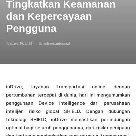
Tingkatkan Keamanan
dan Kepercayaan
Pengguna
January 30, 2023
By
indonesianjournal
inDrive, layanan transportasi online dengan
pertumbuhan tercepat di dunia, hari ini mengumumkan
penggunaan Device Intelligence dari perusahaan
intelijen risiko global SHIELD. Dengan dukungan
teknologi SHIELD, inDrive memastikan perlindungan
optimal bagi seluruh penggunanya, dari risiko penipuan
dan tentunya meningkatkan rasa percaya, transparansi,