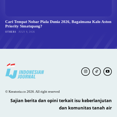
Cari Tempat Nobar Piala Dunia 2026, Bagaimana Kalo Aston
Priority Simatupang?
OTHERS
JULY 9, 2026
© Kreatoria.co 2026. All right reserved
Sajian berita dan opini terkait isu keberlanjutan
dan komunitas tanah air