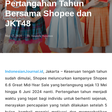
Pertangahan Tahun
Bersama Shopee dan
JKT48
May 17, 2024
By
Amanda Nasution
IndonesianJournal.id
, Jakarta – Keseruan tengah tahun
sudah dimulai, Shopee meluncurkan kampanye Shopee
6.6 Great Mid-Year Sale yang berlangsung sejak 13 Mei
hingga 6 Juni 2024 nanti. Pertengahan tahun menjadi
waktu yang tepat bagi individu untuk berhenti sejenak,
merayakan pencapaian yang telah dilakukan setelah 5
bulan, kembali mengisi motivasi dan memperhatikan