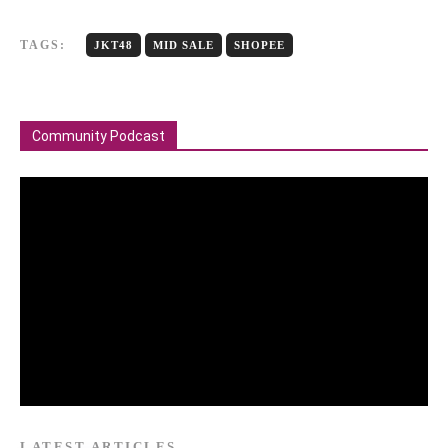
TAGS:
JKT48
MID SALE
SHOPEE
Community Podcast
LATEST ARTICLES