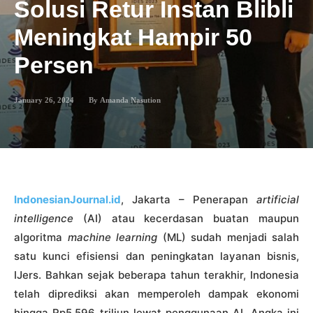
Solusi Retur Instan Blibli
Meningkat Hampir 50
Persen
January 26, 2024
By
Amanda Nasution
IndonesianJournal.id
, Jakarta – Penerapan
artificial
intelligence
(AI) atau kecerdasan buatan maupun
algoritma
machine learning
(ML) sudah menjadi salah
satu kunci efisiensi dan peningkatan layanan bisnis,
IJers. Bahkan sejak beberapa tahun terakhir, Indonesia
telah diprediksi akan memperoleh dampak ekonomi
hingga Rp5.596 triliun lewat penggunaan AI. Angka ini