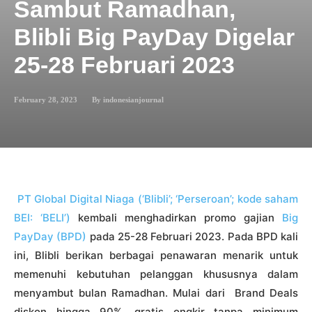
Sambut Ramadhan,
Blibli Big PayDay Digelar
25-28 Februari 2023
February 28, 2023
By
indonesianjournal
PT Global Digital Niaga (‘Blibli’; ‘Perseroan’; kode saham
BEI: ‘BELI’)
kembali menghadirkan promo gajian
Big
PayDay (BPD)
pada 25-28 Februari 2023. Pada BPD kali
ini, Blibli berikan berbagai penawaran menarik untuk
memenuhi kebutuhan pelanggan khususnya dalam
menyambut bulan Ramadhan. Mulai dari Brand Deals
diskon hingga 90%, gratis ongkir tanpa minimum