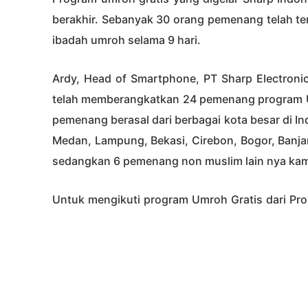
berakhir. Sebanyak 30 orang pemenang telah te
ibadah umroh selama 9 hari.
Ardy, Head of Smartphone, PT Sharp Electroni
telah memberangkatkan 24 pemenang program U
pemenang berasal dari berbagai kota besar di I
Medan, Lampung, Bekasi, Cirebon, Bogor, Banja
sedangkan 6 pemenang non muslim lain nya kami 
Untuk mengikuti program Umroh Gratis dari P
1 unit produk Sharp smartphone tipe AQUOS 
periode 1 Juni 2022 sampai 31 Augustus 2022 
program umroh gratis ditanggung oleh Sharp
pesawat (PP), penginapan, transportasi selama