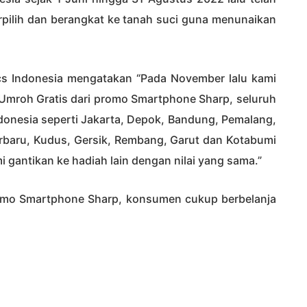
rpilih dan berangkat ke tanah suci guna menunaikan
cs Indonesia mengatakan “Pada November lalu kami
mroh Gratis dari promo Smartphone Sharp, seluruh
ndonesia seperti Jakarta, Depok, Bandung, Pemalang,
rbaru, Kudus, Gersik, Rembang, Garut dan Kotabumi
gantikan ke hadiah lain dengan nilai yang sama.”
romo Smartphone Sharp, konsumen cukup berbelanja
V6 ataupun AQUOS V6 plus di toko manapun selama
akan mendapatkan 1 poin undian. Seluruh pemenang
 Indonesia mulai dari pembuatan passport, tiket
 di Mekah dan Madinah, makan dan minum.