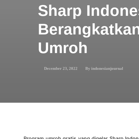
Sharp Indone
Berangkatka
Umroh
By
indonesianjournal
December 23, 2022
Program umroh gratis yang digelar Sharp Indone