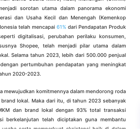
 menjadi sorotan utama dalam panorama ekonomi
operasi dan Usaha Kecil dan Menengah (Kemenkop
onesia telah mencapai
61%
dari Pendapatan Produk
eperti digitalisasi, perubahan perilaku konsumen,
susnya Shopee, telah menjadi pilar utama dalam
l. Selama tahun 2023, lebih dari 500.000 penjual
 dengan pertumbuhan pendapatan yang meningkat
 tahun 2020-2023.
iasa mewujudkan komitmennya dalam mendorong roda
brand lokal. Maka dari itu, di tahun 2023 sebanyak
MKM dan brand lokal dengan 93% total transaksi
asi berkelanjutan telah diciptakan guna membantu
 usaha serta memperkuat eksistensi baik di dalam
k komitmen, berikut Shopee bagikan laporan tren