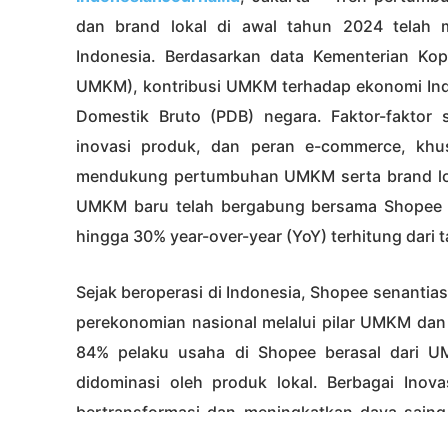
dan brand lokal di awal tahun 2024 telah
Indonesia. Berdasarkan data Kementerian K
UMKM), kontribusi UMKM terhadap ekonomi Ind
Domestik Bruto (PDB) negara. Faktor-faktor s
inovasi produk, dan peran e-commerce, khu
mendukung pertumbuhan UMKM serta brand loka
UMKM baru telah bergabung bersama Shopee
hingga 30% year-over-year (YoY) terhitung dari
Sejak beroperasi di Indonesia, Shopee senant
perekonomian nasional melalui pilar UMKM dan 
84% pelaku usaha di Shopee berasal dari U
didominasi oleh produk lokal. Berbagai Inov
bertransformasi dan meningkatkan daya saing
negeri maupun internasional. Sebagai bentu