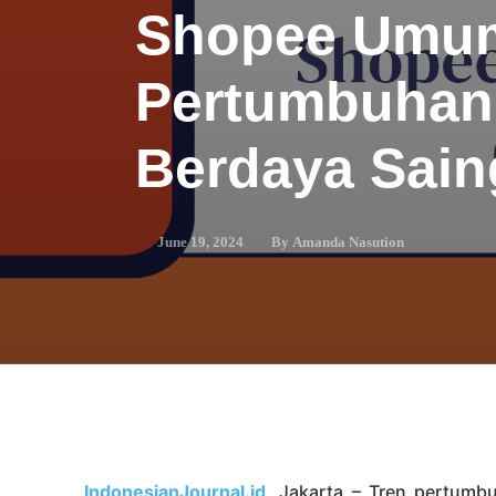
Shopee Umum
Pertumbuha
Berdaya Sain
By
Amanda Nasution
June 19, 2024
IndonesianJournal.id
, Jakarta – Tren pertumb