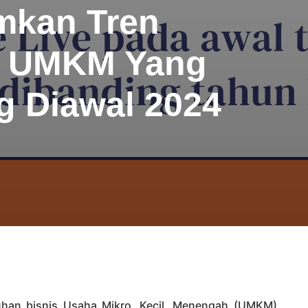
kan Tren
n UMKM Yang
g Diawal 2024
uhan bisnis Usaha Mikro, Kecil, Menengah (UMKM)