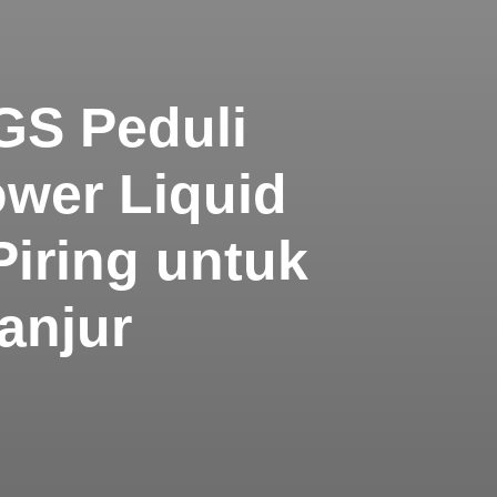
GS Peduli
wer Liquid
Piring untuk
anjur