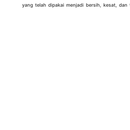
yang telah dipakai menjadi bersih, kesat, dan 
dapat mendukung kesehatan warga pengungsi,
Bantuan produk pencuci piring ini didistribusik
Warungkondang, Gekbrong, Mangunkerta, Pacet
Power Liquid
juga terus berkoordinasi d
menyebarluaskan produk bantuan, agar distribus
Menurut laporan, hingga saat ini sebagia
pengungsian untuk menunggu rumah merek
kebutuhan pangan para pengungsi dan satua
Umum
dan
Dapur Mandiri
serta melibatkan pa
bantuan makanan yang disediakan, warga juga
menambah varian makanan sehari-hari.