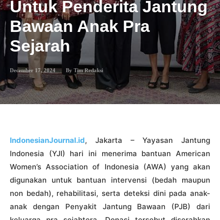
Untuk Penderita Jantung
Bawaan Anak Pra
Sejarah
December 17, 2024
By
Tim Redaksi
IndonesianJournal.id
, Jakarta – Yayasan Jantung
Indonesia (YJI) hari ini menerima bantuan American
Women’s Association of Indonesia (AWA) yang akan
digunakan untuk bantuan intervensi (bedah maupun
non bedah), rehabilitasi, serta deteksi dini pada anak-
anak dengan Penyakit Jantung Bawaan (PJB) dari
keluarga pra sejahtera. Donasi tersebut diserahkan