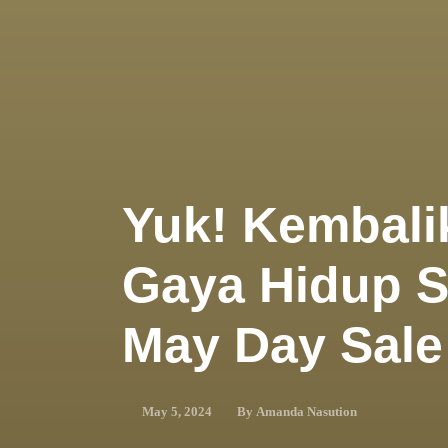
Yuk! Kembal
Gaya Hidup S
May Day Sale
By
Amanda Nasution
May 5, 2024