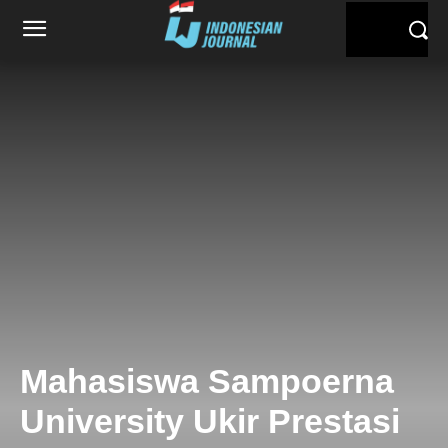
Mahasiswa Sampoerna
University Ukir Prestasi