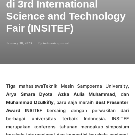
di 3rd International
Science and Technology
Fair (INSITEF)
January 30, 2023
By
indonesianjournal
Tiga mahasiswaTeknik Mesin Sampoerna University,
Arya Smara Dyota
,
Azka Aulia Muhammad
, dan
Muhammad Dzulkifly
, baru saja meraih
Best Presenter
Award INSITEF
bersaing dengan perwakilan dari
berbagai universitas terbaik Indonesia
.
INSITEF
merupakan konferensi tahunan mencakup simposium
berskala internasional dan kompetisi berskala nasional,