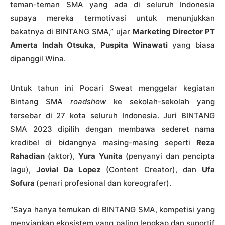
teman-teman SMA yang ada di seluruh Indonesia
supaya mereka termotivasi untuk menunjukkan
bakatnya di BINTANG SMA,” ujar
Marketing Director PT
Amerta Indah Otsuka
,
Puspita Winawati
yang biasa
dipanggil Wina.
Untuk tahun ini Pocari Sweat menggelar kegiatan
Bintang SMA
roadshow
ke sekolah-sekolah yang
tersebar di 27 kota seluruh Indonesia. Juri BINTANG
SMA 2023 dipilih dengan membawa sederet nama
kredibel di bidangnya masing-masing seperti
Reza
Rahadian
(aktor),
Yura Yunita
(penyanyi dan pencipta
lagu),
Jovial Da Lopez
(Content Creator), dan
Ufa
Sofura
(penari profesional dan koreografer).
“Saya hanya temukan di BINTANG SMA, kompetisi yang
menyiapkan ekosistem yang paling lengkap dan suportif