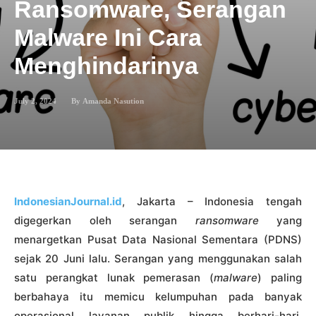
Ransomware, Serangan
Malware Ini Cara
Menghindarinya
July 2, 2024
By
Amanda Nasution
IndonesianJournal.id
, Jakarta – Indonesia tengah
digegerkan oleh serangan
ransomware
yang
menargetkan Pusat Data Nasional Sementara (PDNS)
sejak 20 Juni lalu. Serangan yang menggunakan salah
satu perangkat lunak pemerasan (
malware
) paling
berbahaya itu memicu kelumpuhan pada banyak
operasional layanan publik hingga berhari-hari.