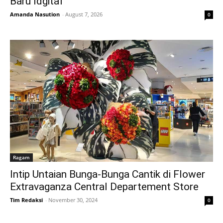
Baru Idgitaf
Amanda Nasution
-
August 7, 2026
0
Ragam
Intip Untaian Bunga-Bunga Cantik di Flower
Extravaganza Central Departement Store
Tim Redaksi
-
November 30, 2024
0