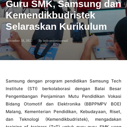
Guru SMK, Samsung dan
Kemendikbudristek
Selaraskan Kurikulum
November 28, 2022
By
indonesianjournal
Samsung dengan program pendidikan Samsung Tech
Institute (STI) berkolaborasi dengan Balai Besar
Pengembangan Penjaminan Mutu Pendidikan Vokasi
Bidang Otomotif dan Elektronika (BBPPMPV BOE)
Malang, Kementerian Pendidikan, Kebudayaan, Riset,
dan Teknologi (Kemendikbudristek), mengadakan
training of trainers
(ToT) untuk guru-guru SMK yang